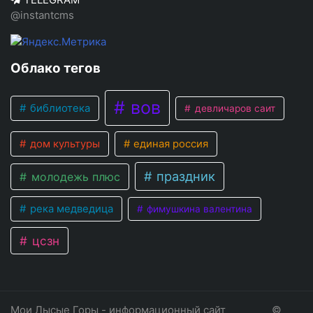
@instantcms
Облако тегов
вов
библиотека
девличаров саит
дом культуры
единая россия
праздник
молодежь плюс
река медведица
фимушкина валентина
цсзн
Мои Лысые Горы - информационный сайт
©