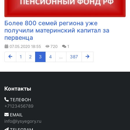
Более 800 семей региона уже
получили материнский капитал за
первенца
07.05.2020
18:55
720
1
1
2
3
4
...
387
Контакты
ТЕЛЕФОН
+7123456789
EMAIL
info@lysyegory.ru
TELEGRAM