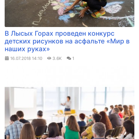
В Лысых Горах проведен конкурс
детских рисунков на асфальте «Мир в
наших руках»
16.07.2018
14:10
3.6K
1