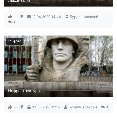
Лысая гора
Фото нашей горы с разных ракурсов
—
12.04.2020
14:44
Бурдин Алексей
0
39 фото
Инфраструктура
—
03.05.2016
12:15
Бурдин Алексей
0