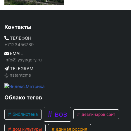
Контакты
ТЕЛЕФОН
+7123456789
EMAIL
info@lysyegory.ru
TELEGRAM
@instantcms
Облако тегов
вов
библиотека
девличаров саит
дом культуры
единая россия