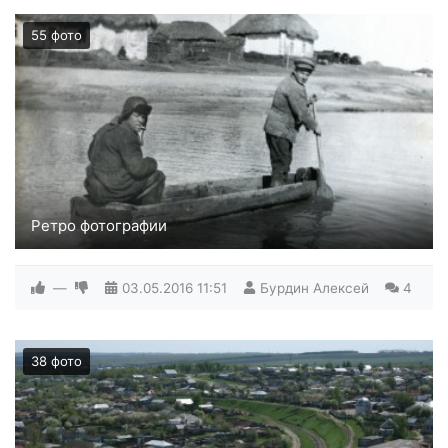
55 фото
Ретро фотографии
—
03.05.2016
11:51
Бурдин Алексей
4
38 фото