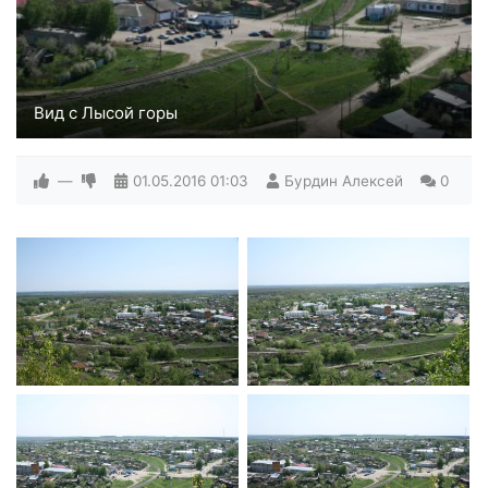
Вид с Лысой горы
—
01.05.2016
01:03
Бурдин Алексей
0