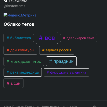
TELEGRAM
@instantcms
Облако тегов
вов
библиотека
девличаров саит
дом культуры
единая россия
праздник
молодежь плюс
река медведица
фимушкина валентина
цсзн
Мои Лысые Горы - информационный сайт
©