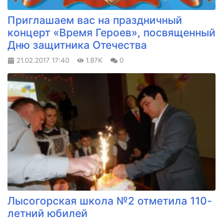
Приглашаем вас на праздничный
концерт «Время Героев», посвященный
Дню защитника Отечества
21.02.2017
17:40
1.87K
0
Лысогорская школа №2 отметила 110-
летний юбилей