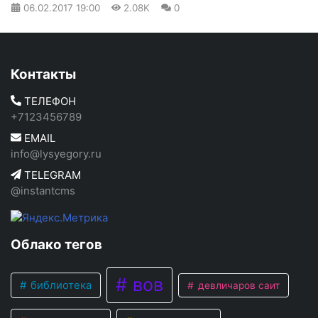
06.02.2017
19:00
2.08K
0
Контакты
ТЕЛЕФОН
+7123456789
EMAIL
info@lysyegory.ru
TELEGRAM
@instantcms
Облако тегов
вов
библиотека
девличаров саит