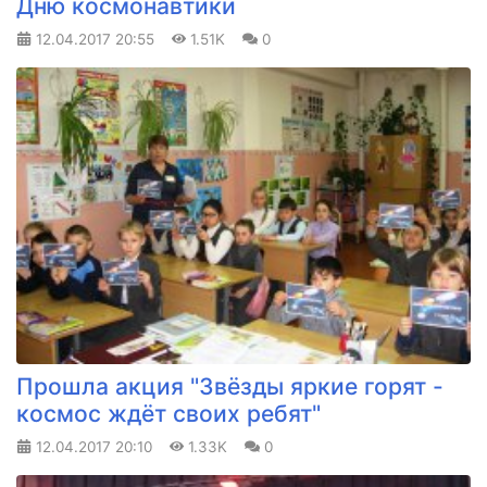
Дню космонавтики
12.04.2017
20:55
1.51K
0
Прошла акция "Звёзды яркие горят -
космос ждёт своих ребят"
12.04.2017
20:10
1.33K
0