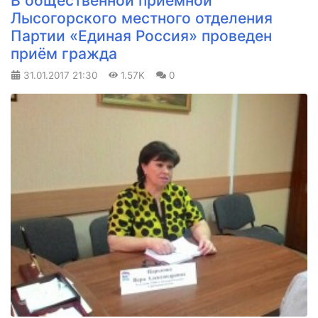
В общественной приёмной
Лысогорского местного отделения
Партии «Единая Россия» проведен
приём гражда
31.01.2017
21:30
1.57K
0