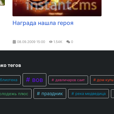
Награда нашла героя
08.09.2009
15:00
1.54K
0
ко тегов
вов
блиотека
дом куль
девличаров саит
праздник
лодежь плюс
река медведица