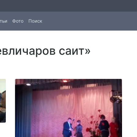
тьи
Фото
Поиск
евличаров саит»