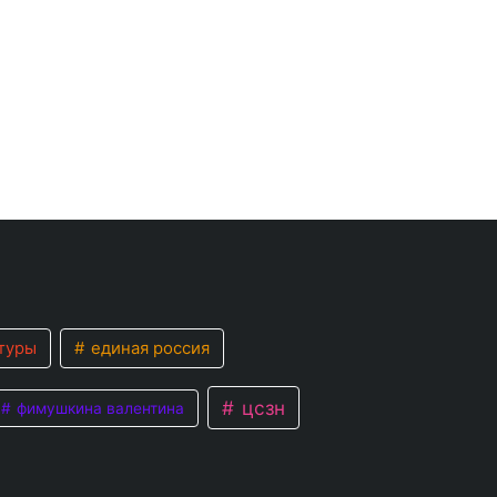
туры
единая россия
цсзн
фимушкина валентина