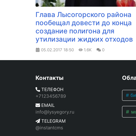
Глава Лысогорского района
пообещал довести до конца
создание полигона для
утилизации жидких отходов
05.02.2017
18:50
1.6K
0
Контакты
Обла
ТЕЛЕФОН
би
+7123456789
EMAIL
мо
info@lysyegory.ru
TELEGRAM
@instantcms