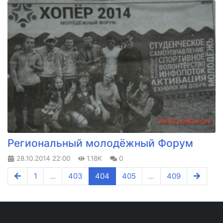
Региональный молодёжный Форум
28.10.2014
22:00
1.18K
0
1
...
403
404
405
...
409