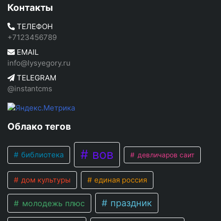
Контакты
ТЕЛЕФОН
+7123456789
EMAIL
info@lysyegory.ru
TELEGRAM
@instantcms
Облако тегов
вов
библиотека
девличаров саит
дом культуры
единая россия
праздник
молодежь плюс