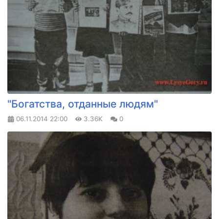
"Богатства, отданные людям"
06.11.2014
22:00
3.36K
0