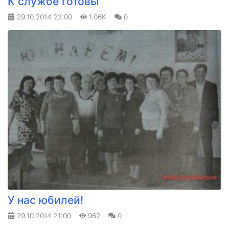
К службе готовы
29.10.2014
22:00
1.06K
0
У нас юбилей!
29.10.2014
21:00
962
0