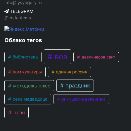
info@lysyegory.ru
TELEGRAM
@instantcms
Облако тегов
вов
библиотека
девличаров саит
дом культуры
единая россия
праздник
молодежь плюс
река медведица
фимушкина валентина
цсзн