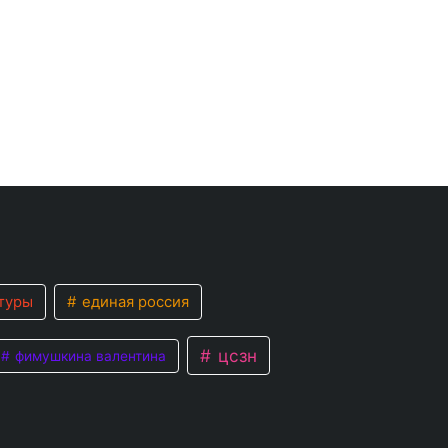
туры
единая россия
цсзн
фимушкина валентина