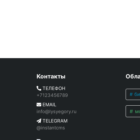
Контакты
Обла
ТЕЛЕФОН
би
+7123456789
EMAIL
мо
info@lysyegory.ru
TELEGRAM
@instantcms