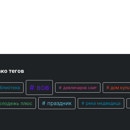
ко тегов
вов
блиотека
дом куль
девличаров саит
праздник
лодежь плюс
река медведица