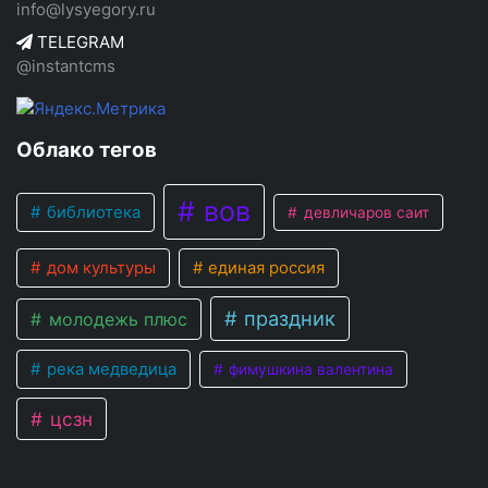
info@lysyegory.ru
TELEGRAM
@instantcms
Облако тегов
вов
библиотека
девличаров саит
дом культуры
единая россия
праздник
молодежь плюс
река медведица
фимушкина валентина
цсзн