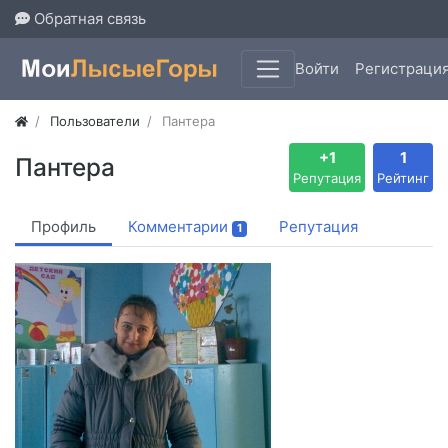
Обратная связь
Войти
Регистраци
Пользователи
Пантера
+1
1
Пантера
Репутация
Рейтинг
Профиль
Комментарии
Репутация
1