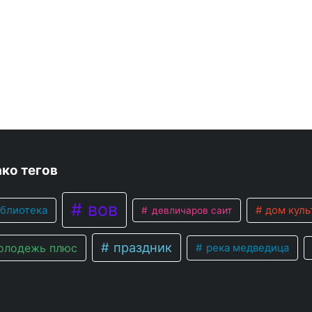
ко тегов
вов
блиотека
дом куль
девличаров саит
праздник
лодежь плюс
река медведица