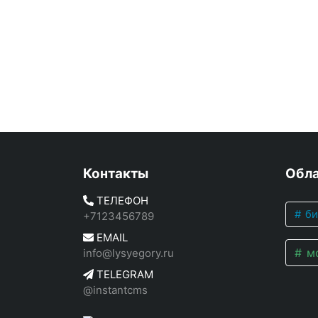
Контакты
Обла
ТЕЛЕФОН
би
+7123456789
EMAIL
мо
info@lysyegory.ru
TELEGRAM
@instantcms