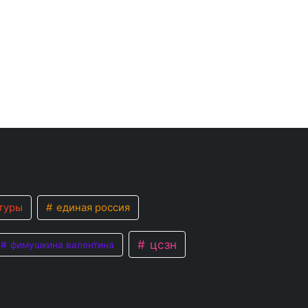
туры
единая россия
цсзн
фимушкина валентина