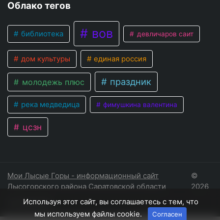
Облако тегов
вов
библиотека
девличаров саит
дом культуры
единая россия
праздник
молодежь плюс
река медведица
фимушкина валентина
цсзн
Мои Лысые Горы - информационный сайт
©
Лысогорского района Саратовской области
2026
Используя этот сайт, вы соглашаетесь с тем, что
Соглашение
мы используем файлы cookie.
Согласен