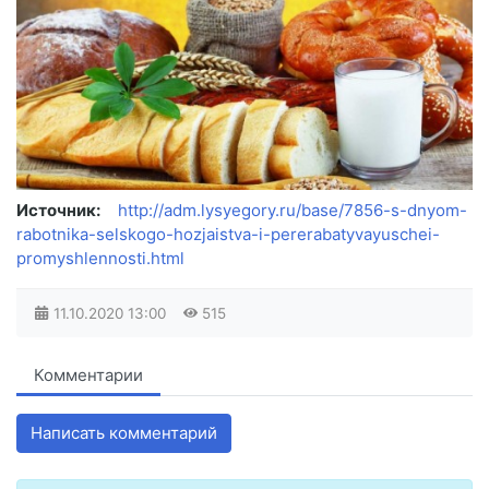
Источник:
http://adm.lysyegory.ru/base/7856-s-dnyom-
rabotnika-selskogo-hozjaistva-i-pererabatyvayuschei-
promyshlennosti.html
11.10.2020
13:00
515
Комментарии
Написать комментарий