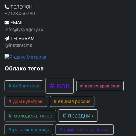
ТЕЛЕФОН
+7123456789
EMAIL
info@lysyegory.ru
TELEGRAM
@instantcms
Облако тегов
вов
библиотека
девличаров саит
дом культуры
единая россия
праздник
молодежь плюс
река медведица
фимушкина валентина