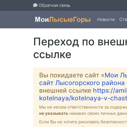
Обратная связь
Новости
Ста
Переход по внеш
ссылке
Вы покидаете сайт «
Мои Л
сайт Лысогорского района
внешней ссылке
https://am
kotelnaya/kotelnaya-v-cha
Мы не несем ответственности за содерж
не указывать
никаких своих личных данн
Если Вы не хотите рисковать безопасно