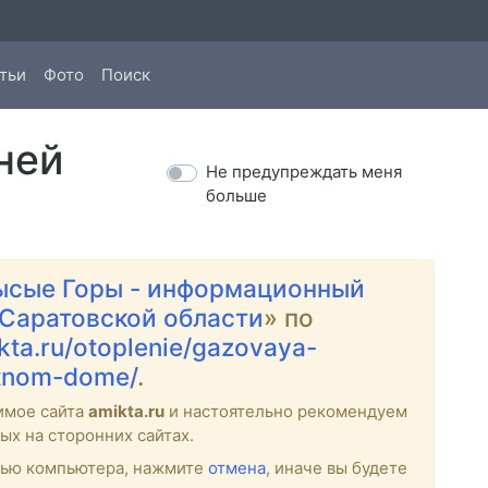
тьи
Фото
Поиск
ней
Не предупреждать меня
больше
ысые Горы - информационный
 Саратовской области
» по
ikta.ru/otoplenie/gazovaya-
stnom-dome/
.
имое сайта
amikta.ru
и настоятельно рекомендуем
ых на сторонних сайтах.
стью компьютера, нажмите
отмена
, иначе вы будете