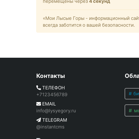
перемещены через
4
секунд
«Мои Лысые Горы - информационный сайт
всегда заботится о вашей безопасности.
Контакты
Обла
ТЕЛЕФОН
би
+7123456789
EMAIL
мо
info@lysyegory.ru
TELEGRAM
@instantcms