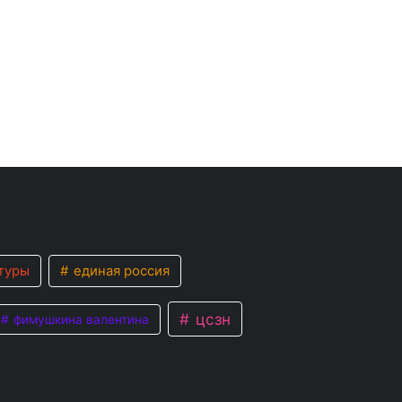
туры
единая россия
цсзн
фимушкина валентина