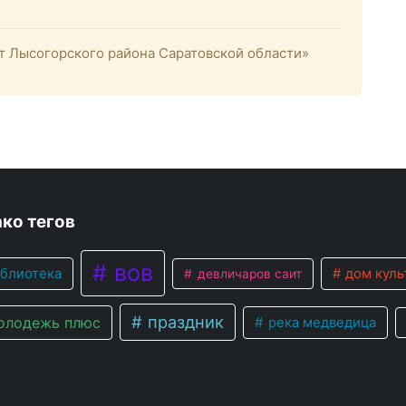
 Лысогорского района Саратовской области»
ко тегов
вов
блиотека
дом куль
девличаров саит
праздник
лодежь плюс
река медведица