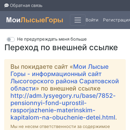
Обратная связь
Войти
Регистраци
Не предупреждать меня больше
Переход по внешней ссылке
Вы покидаете сайт «
Мои Лысые
Горы - информационный сайт
Лысогорского района Саратовской
области
» по внешней ссылке
http://adm.lysyegory.ru/base/7852-
pensionnyi-fond-uprostil-
rasporjazhenie-materinskim-
kapitalom-na-obuchenie-detei.html
.
Мы не несем ответственности за содержимое