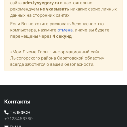
сайта
adm.lysyegory.ru
и настоятельно
рекомендуем
не указывать
никаких своих личных
данных на сторонних сайтах.
Если Вы не хотите рисковать безопасностью
компьютера, нажмите
отмена
, иначе вы будете
перемещены через
4
секунд
«Мои Лысые Горы - информационный сайт
Лысогорского района Саратовской области»
всегда заботится о вашей безопасности.
Контакты
ТЕЛЕФОН
+7123456789