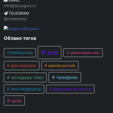
EMAIL
info@lysyegory.ru
TELEGRAM
@instantcms
Облако тегов
вов
библиотека
девличаров саит
дом культуры
единая россия
праздник
молодежь плюс
река медведица
фимушкина валентина
цсзн