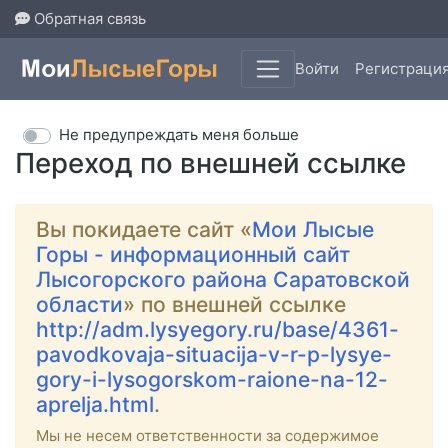
Обратная связь
Войти
Регистраци
Не предупреждать меня больше
Переход по внешней ссылке
Вы покидаете сайт «
Мои Лысые
Горы - информационный сайт
Лысогорского района Саратовской
области
» по внешней ссылке
http://adm.lysyegory.ru/base/4361-
pavodkovaja-situacija-v-r-p-lysye-
gory-i-lysogorskom-raione-na-12-
aprelja.html
.
Мы не несем ответственности за содержимое