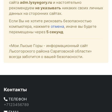
сайта
adm.lysyegory.ru
и настоятельно
рекомендуем
не указывать
никаких своих личных
данных на сторонних сайтах.
Если Вы не хотите рисковать безопасностью
компьютера, нажмите
отмена
, иначе вы будете
перемещены через
4
секунд
«Мои Лысые Горы - информационный сайт
Лысогорского района Саратовской области»
всегда заботится о вашей безопасности.
Контакты
ТЕЛЕФОН
+7123456789