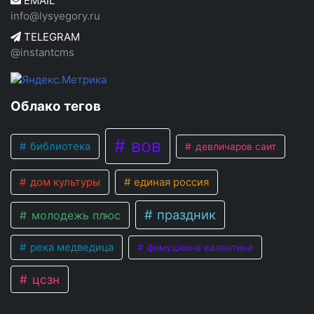
EMAIL
info@lysyegory.ru
TELEGRAM
@instantcms
Облако тегов
вов
библиотека
девличаров саит
дом культуры
единая россия
праздник
молодежь плюс
река медведица
фимушкина валентина
цсзн