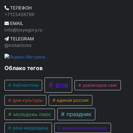
ТЕЛЕФОН
+7123456789
EMAIL
info@lysyegory.ru
TELEGRAM
@instantcms
Облако тегов
вов
библиотека
девличаров саит
дом культуры
единая россия
праздник
молодежь плюс
река медведица
фимушкина валентина