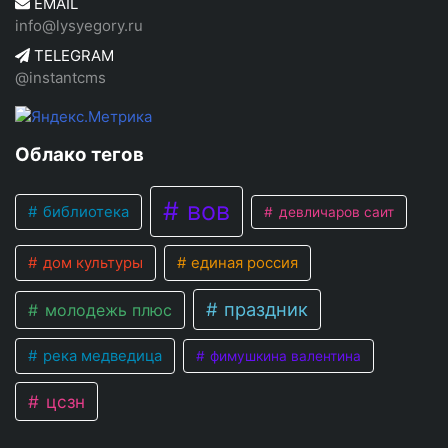
EMAIL
info@lysyegory.ru
TELEGRAM
@instantcms
Облако тегов
вов
библиотека
девличаров саит
дом культуры
единая россия
праздник
молодежь плюс
река медведица
фимушкина валентина
цсзн