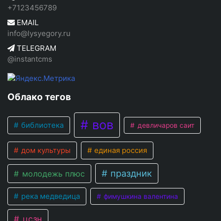
+7123456789
EMAIL
info@lysyegory.ru
TELEGRAM
@instantcms
Облако тегов
вов
библиотека
девличаров саит
дом культуры
единая россия
праздник
молодежь плюс
река медведица
фимушкина валентина
цсзн