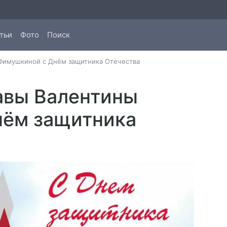
тьи
Фото
Поиск
Фимушкиной с Днём защитника Отечества
авы Валентины
нём защитника