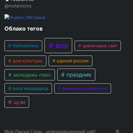
@instantcms
Облако тегов
вов
библиотека
девличаров саит
дом культуры
единая россия
праздник
молодежь плюс
река медведица
фимушкина валентина
цсзн
Мои Лысые Горы - информационный сайт
©