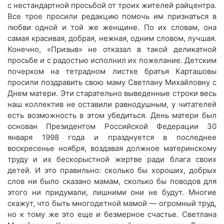
с нестандартной просьбой от троих жителей райцентра.
Все трое просили редакцию помочь им признаться в
любви одной и той же женщине. По их словам, она
самая красивая, добрая, нежная, одним словом, лучшая.
Конечно, «Призыв» не отказал в такой деликатной
просьбе и с радостью исполнил их пожелание. Детским
почерком на тетрадном листке братья Карташовы
просили поздравить свою маму Светлану Михайловну с
Днем матери. Эти старательно выведенные строки весь
наш коллектив не оставили равнодушным, у читателей
есть возможность в этом убедиться. День матери был
основан Президентом Российской Федерации 30
января 1998 года и празднуется в последнее
воскресенье ноября, воздавая должное материнскому
труду и их бескорыстной жертве ради блага своих
детей. И это правильно: сколько бы хороших, добрых
слов ни было сказано мамам, сколько бы поводов для
этого ни придумали, лишними они не будут. Многие
скажут, что быть многодетной мамой — огромный труд,
но к тому же это еще и безмерное счастье. Светлана