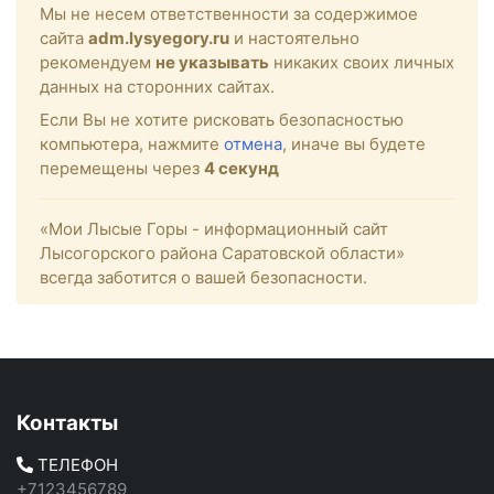
Мы не несем ответственности за содержимое
сайта
adm.lysyegory.ru
и настоятельно
рекомендуем
не указывать
никаких своих личных
данных на сторонних сайтах.
Если Вы не хотите рисковать безопасностью
компьютера, нажмите
отмена
, иначе вы будете
перемещены через
4
секунд
«Мои Лысые Горы - информационный сайт
Лысогорского района Саратовской области»
всегда заботится о вашей безопасности.
Контакты
ТЕЛЕФОН
+7123456789