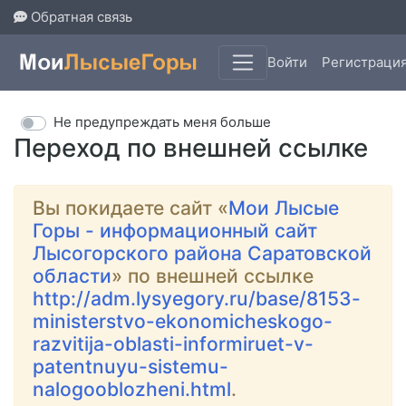
Обратная связь
Войти
Регистраци
Не предупреждать меня больше
Переход по внешней ссылке
Вы покидаете сайт «
Мои Лысые
Горы - информационный сайт
Лысогорского района Саратовской
области
» по внешней ссылке
http://adm.lysyegory.ru/base/8153-
ministerstvo-ekonomicheskogo-
razvitija-oblasti-informiruet-v-
patentnuyu-sistemu-
nalogooblozheni.html
.