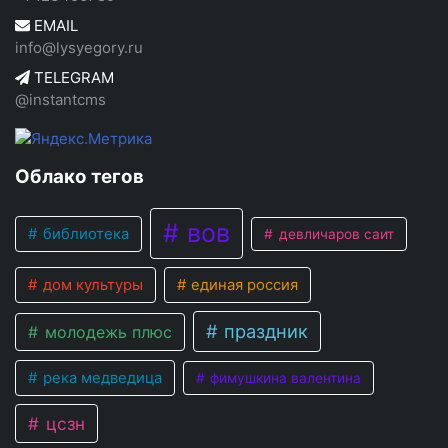
EMAIL
info@lysyegory.ru
TELEGRAM
@instantcms
Облако тегов
вов
библиотека
девличаров саит
дом культуры
единая россия
праздник
молодежь плюс
река медведица
фимушкина валентина
цсзн