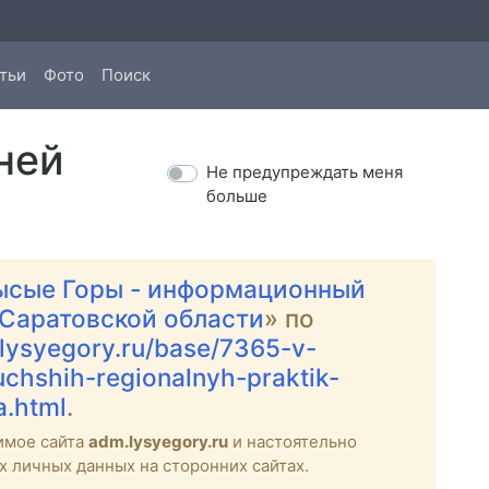
тьи
Фото
Поиск
ней
Не предупреждать меня
больше
ысые Горы - информационный
 Саратовской области
» по
.lysyegory.ru/base/7365-v-
uchshih-regionalnyh-praktik-
a.html
.
имое сайта
adm.lysyegory.ru
и настоятельно
х личных данных на сторонних сайтах.