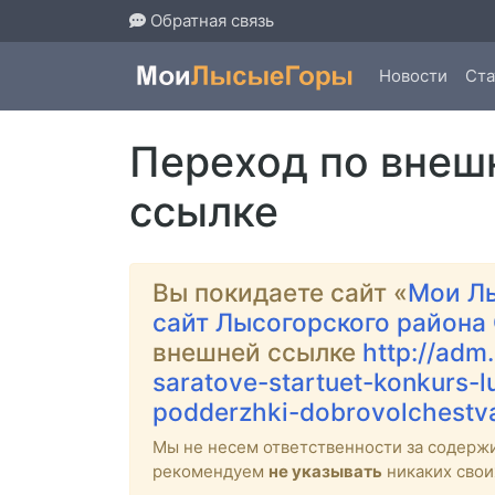
Обратная связь
Новости
Ста
Переход по внеш
ссылке
Вы покидаете сайт «
Мои Л
сайт Лысогорского района
внешней ссылке
http://adm
saratove-startuet-konkurs-l
podderzhki-dobrovolchestv
Мы не несем ответственности за содерж
рекомендуем
не указывать
никаких свои