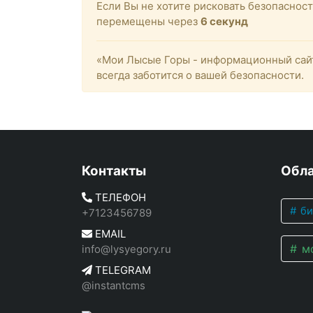
Если Вы не хотите рисковать безопасно
перемещены через
6
секунд
«Мои Лысые Горы - информационный сайт
всегда заботится о вашей безопасности.
Контакты
Обла
ТЕЛЕФОН
би
+7123456789
EMAIL
мо
info@lysyegory.ru
TELEGRAM
@instantcms