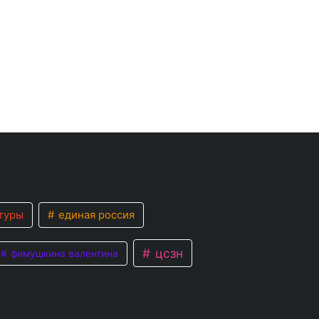
туры
единая россия
цсзн
фимушкина валентина