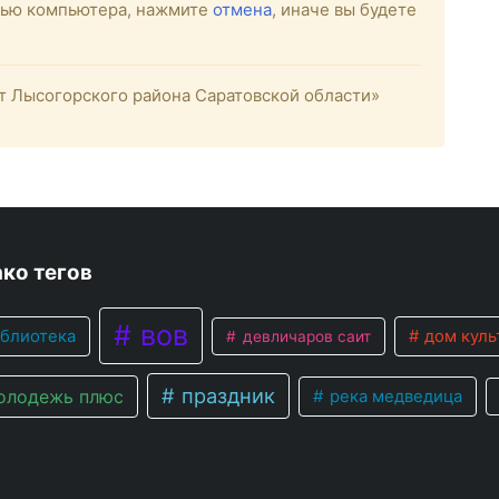
стью компьютера, нажмите
отмена
, иначе вы будете
 Лысогорского района Саратовской области»
ко тегов
вов
блиотека
дом куль
девличаров саит
праздник
лодежь плюс
река медведица