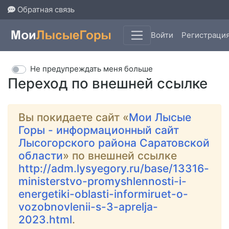
Обратная связь
Войти
Регистраци
Не предупреждать меня больше
Переход по внешней ссылке
Вы покидаете сайт «
Мои Лысые
Горы - информационный сайт
Лысогорского района Саратовской
области
» по внешней ссылке
http://adm.lysyegory.ru/base/13316-
ministerstvo-promyshlennosti-i-
energetiki-oblasti-informiruet-o-
vozobnovlenii-s-3-aprelja-
2023.html
.