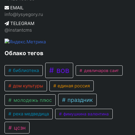
EMAIL
info@lysyegory.ru
TELEGRAM
@instantcms
Облако тегов
вов
библиотека
девличаров саит
дом культуры
единая россия
праздник
молодежь плюс
река медведица
фимушкина валентина
цсзн