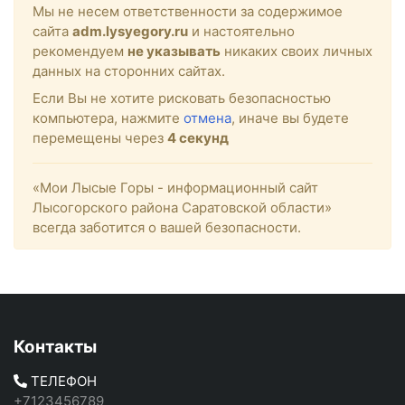
Мы не несем ответственности за содержимое
сайта
adm.lysyegory.ru
и настоятельно
рекомендуем
не указывать
никаких своих личных
данных на сторонних сайтах.
Если Вы не хотите рисковать безопасностью
компьютера, нажмите
отмена
, иначе вы будете
перемещены через
4
секунд
«Мои Лысые Горы - информационный сайт
Лысогорского района Саратовской области»
всегда заботится о вашей безопасности.
Контакты
ТЕЛЕФОН
+7123456789