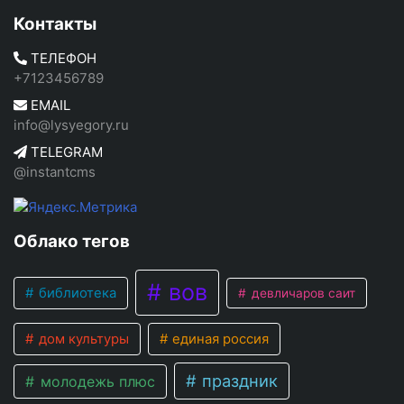
Контакты
ТЕЛЕФОН
+7123456789
EMAIL
info@lysyegory.ru
TELEGRAM
@instantcms
Облако тегов
вов
библиотека
девличаров саит
дом культуры
единая россия
праздник
молодежь плюс