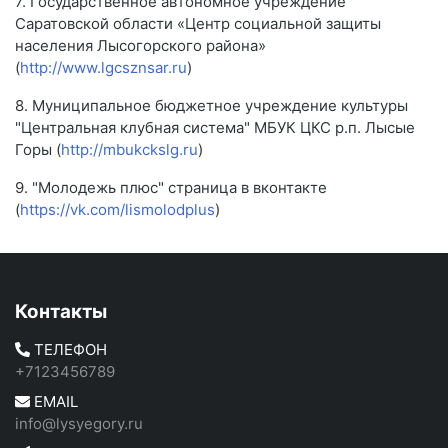
7. Государственное автономное учреждение
Саратовской области «Центр социальной защиты
населения Лысогорского района»
(
http://www.lgcsznsar.ru
)
8. Муниципальное бюджетное учреждение культуры
"Центральная клубная система" МБУК ЦКС р.п. Лысые
Горы (
http://mbukckslg.ru
)
9. "Молодежь плюс" страница в вконтакте
(
https://vk.com/lismolodplus
)
Контакты
ТЕЛЕФОН
+7123456789
EMAIL
info@lysyegory.ru