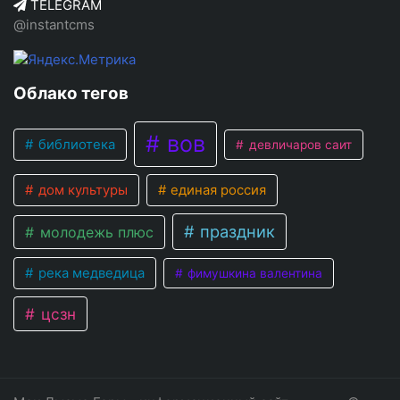
TELEGRAM
@instantcms
Облако тегов
вов
библиотека
девличаров саит
дом культуры
единая россия
праздник
молодежь плюс
река медведица
фимушкина валентина
цсзн