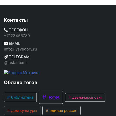
Контакты
ТЕЛЕФОН
+7123456789
EMAIL
info@lysyegory.ru
TELEGRAM
@instantcms
Облако тегов
вов
библиотека
девличаров саит
дом культуры
единая россия