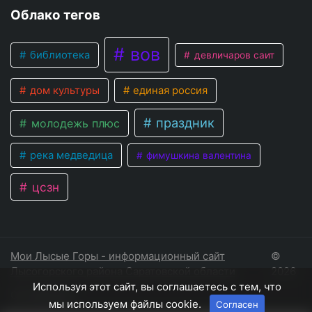
Облако тегов
вов
библиотека
девличаров саит
дом культуры
единая россия
праздник
молодежь плюс
река медведица
фимушкина валентина
цсзн
Мои Лысые Горы - информационный сайт
©
Лысогорского района Саратовской области
2026
Используя этот сайт, вы соглашаетесь с тем, что
Соглашение
мы используем файлы cookie.
Согласен