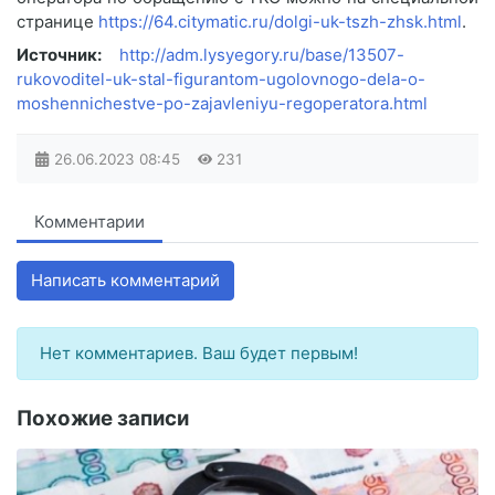
странице
https://64.citymatic.ru/dolgi-uk-tszh-zhsk.html
.
Источник:
http://adm.lysyegory.ru/base/13507-
rukovoditel-uk-stal-figurantom-ugolovnogo-dela-o-
moshennichestve-po-zajavleniyu-regoperatora.html
26.06.2023
08:45
231
Комментарии
Написать комментарий
Нет комментариев. Ваш будет первым!
Похожие записи