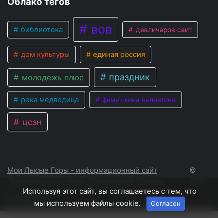
Облако тегов
вов
библиотека
девличаров саит
дом культуры
единая россия
праздник
молодежь плюс
река медведица
фимушкина валентина
цсзн
Мои Лысые Горы - информационный сайт
©
Лысогорского района Саратовской области
2026
Используя этот сайт, вы соглашаетесь с тем, что
Соглашение
мы используем файлы cookie.
Согласен