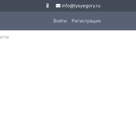
info@lysyegory.ru
Войти
Регистрация
оустр