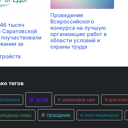
Проведение
Всероссийского
 46 тысяч
конкурса на лучшую
 Саратовской
организацию работ в
 поучаствовали
области условий и
овании за
охраны труда
ы
тройств
ко тегов
вов
блиотека
дом куль
девличаров саит
праздник
лодежь плюс
река медведица