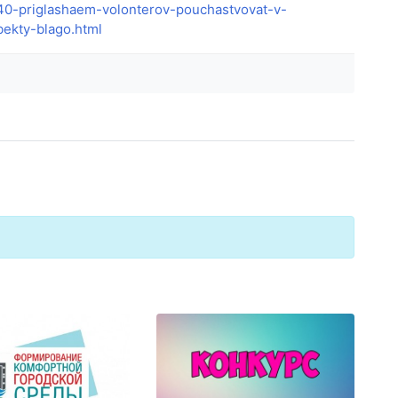
040-priglashaem-volonterov-pouchastvovat-v-
bekty-blago.html