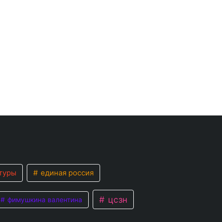
туры
единая россия
цсзн
фимушкина валентина