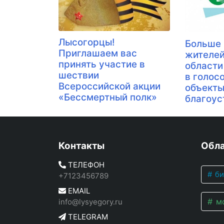
Лысогорцы!
​Больше
Приглашаем вас
жителей
принять участие в
области
шествии
в голос
Всероссийской акции
объект
«Бессмертный полк»
благоус
Контакты
Обла
ТЕЛЕФОН
би
+7123456789
EMAIL
мо
info@lysyegory.ru
TELEGRAM