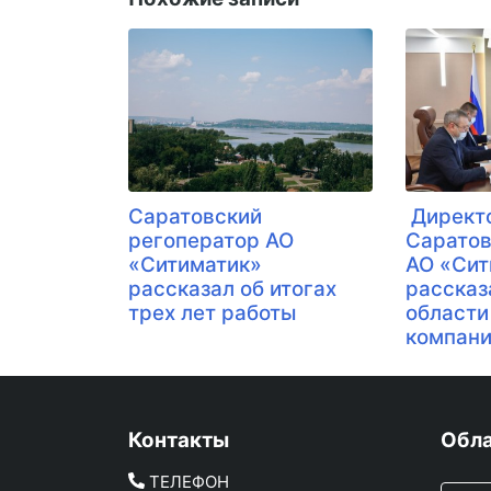
​ Директ
Саратовский
Саратов
регоператор АО
АО «Сит
«Ситиматик»
рассказ
рассказал об итогах
области
трех лет работы
компани
Контакты
Обла
ТЕЛЕФОН