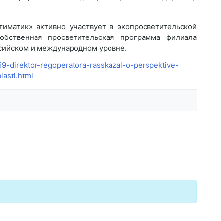
тиматик» активно участвует в экопросветительской
обственная просветительская программа филиала
ссийском и международном уровне.
59-direktor-regoperatora-rasskazal-o-perspektive-
asti.html