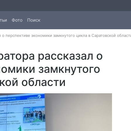
тьи
Фото
Поиск
л о перспективе экономики замкнутого цикла в Саратовской област
ратора рассказал о
номики замкнутого
кой области