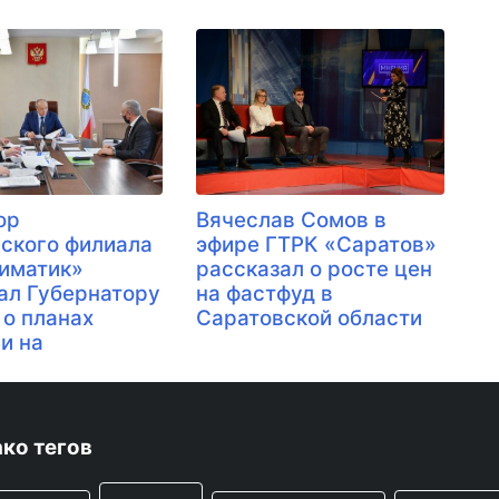
ор
Вячеслав Сомов в
ского филиала
эфире ГТРК «Саратов»
иматик»
рассказал о росте цен
ал Губернатору
на фастфуд в
 о планах
Саратовской области
и на
ко тегов