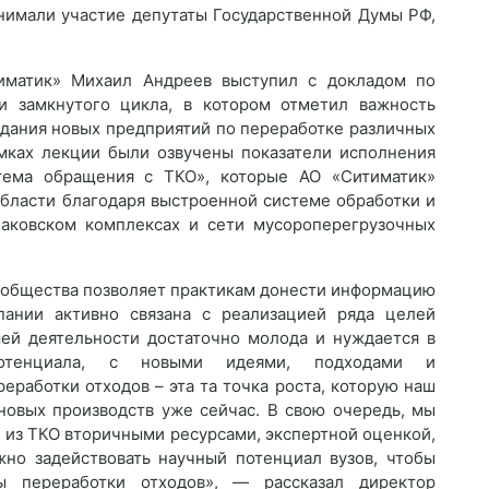
инимали участие депутаты Государственной Думы РФ,
иматик» Михаил Андреев выступил с докладом по
и замкнутого цикла, в котором отметил важность
здания новых предприятий по переработке различных
амках лекции были озвучены показатели исполнения
тема обращения с ТКО», которые АО «Ситиматик»
области благодаря выстроенной системе обработки и
лаковском комплексах и сети мусороперегрузочных
сообщества позволяет практикам донести информацию
пании активно связана с реализацией ряда целей
шей деятельности достаточно молода и нуждается в
потенциала, с новыми идеями, подходами и
работки отходов – эта та точка роста, которую наш
новых производств уже сейчас. В свою очередь, мы
из ТКО вторичными ресурсами, экспертной оценкой,
жно задействовать научный потенциал вузов, чтобы
ы переработки отходов», — рассказал директор