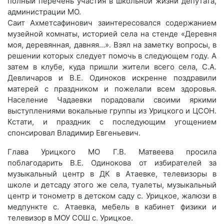
полный перечень участия в школьной жизни депутата,
администрации МО.
Саит Ахметсафинович заинтересовался содержанием
музейной комнаты, историей села на стенде «Деревня
моя, деревянная, давняя…». Взял на заметку вопросы, в
решении которых следует помочь в следующем году. А
затем в клубе, куда пришли жители всего села, С.А.
Девличаров и В.Е. Одиноков искренне поздравили
матерей с праздником и пожелали всем здоровья.
Население Чадаевки порадовали своими яркими
выступлениями вокальные группы из Урицкого и ЦСОН.
Кстати, и праздник с последующим угощением
спонсировал Владимир Евгеньевич.
Глава Урицкого МО Г.В. Матвеева просила
поблагодарить В.Е. Одинокова от избирателей за
музыкальный центр в ДК в Атаевке, телевизоры в
школе и детсаду этого же села, туалеты, музыкальный
центр и тонометр в детском саду с. Урицкое, жалюзи в
медпункте с. Атаевка, мебель в кабинет физики и
телевизор в МОУ СОШ с. Урицкое.