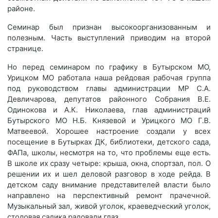
районе.
Семинар был признан высокоорганизованным и
полезным. Часть выступлений приводим на второй
странице.
Но перед семинаром по графику в Бутырском МО,
Урицком МО работала наша рейдовая рабочая группа
под руководством главы администрации МР С.А.
Девличарова, депутатов районного Собрания В.Е.
Одинокова и А.К. Николаева, глав администраций
Бутырского МО Н.Б. Князевой и Урицкого МО Г.В.
Матвеевой. Хорошее настроение создали у всех
посещение в Бутырках ДК, библиотеки, детского сада,
ФАПа, школы, несмотря на то, что проблемы еще есть.
В школе их сразу четыре: крыша, окна, спортзал, пол. О
решении их и шел деловой разговор в ходе рейда. В
детском саду внимание представителей власти было
направлено на перспективный ремонт прачечной.
Музыкальный зал, живой уголок, краеведческий уголок,
столовая садика радовали глаз.