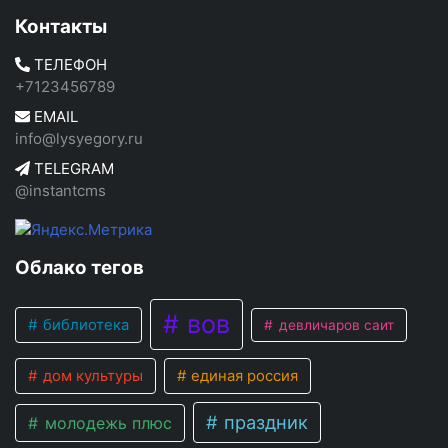
Контакты
ТЕЛЕФОН
+7123456789
EMAIL
info@lysyegory.ru
TELEGRAM
@instantcms
Облако тегов
вов
библиотека
девличаров саит
дом культуры
единая россия
праздник
молодежь плюс