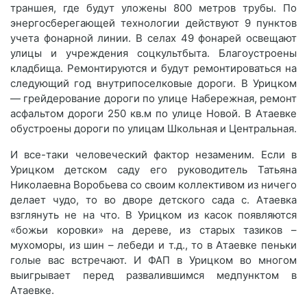
траншея, где будут уложены 800 метров трубы. По
энергосберегающей технологии действуют 9 пунктов
учета фонарной линии. В селах 49 фонарей освещают
улицы и учреждения соцкультбыта. Благоустроены
кладбища. Ремонтируются и будут ремонтироваться на
следующий год внутрипоселковые дороги. В Урицком
— грейдерование дороги по улице Набережная, ремонт
асфальтом дороги 250 кв.м по улице Новой. В Атаевке
обустроены дороги по улицам Школьная и Центральная.
И все-таки человеческий фактор незаменим. Если в
Урицком детском саду его руководитель Татьяна
Николаевна Воробьева со своим коллективом из ничего
делает чудо, то во дворе детского сада с. Атаевка
взглянуть не на что. В Урицком из касок появляются
«божьи коровки» на дереве, из старых тазиков –
мухоморы, из шин – лебеди и т.д., то в Атаевке пеньки
голые вас встречают. И ФАП в Урицком во многом
выигрывает перед развалившимся медпунктом в
Атаевке.