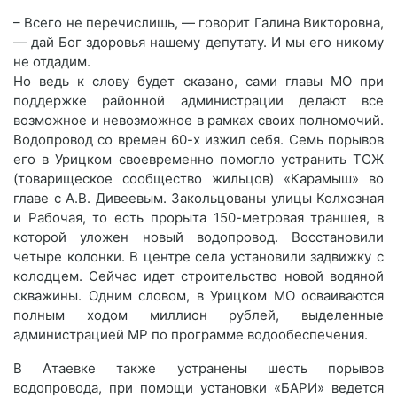
– Всего не перечислишь, — говорит Галина Викторовна,
— дай Бог здоровья нашему депутату. И мы его никому
не отдадим.
Но ведь к слову будет сказано, сами главы МО при
поддержке районной администрации делают все
возможное и невозможное в рамках своих полномочий.
Водопровод со времен 60-х изжил себя. Семь порывов
его в Урицком своевременно помогло устранить ТСЖ
(товарищеское сообщество жильцов) «Карамыш» во
главе с А.В. Дивеевым. Закольцованы улицы Колхозная
и Рабочая, то есть прорыта 150-метровая траншея, в
которой уложен новый водопровод. Восстановили
четыре колонки. В центре села установили задвижку с
колодцем. Сейчас идет строительство новой водяной
скважины. Одним словом, в Урицком МО осваиваются
полным ходом миллион рублей, выделенные
администрацией МР по программе водообеспечения.
В Атаевке также устранены шесть порывов
водопровода, при помощи установки «БАРИ» ведется