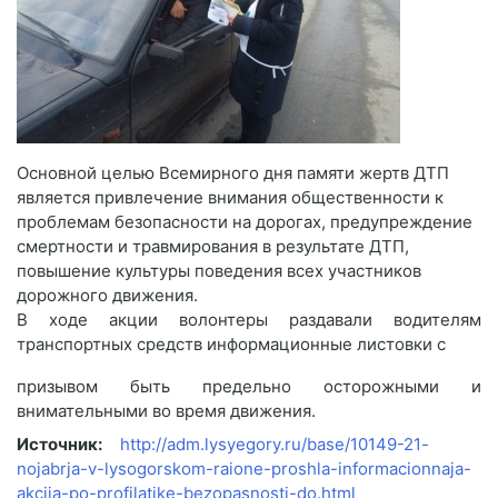
Основной целью Всемирного дня памяти жертв ДТП
является привлечение внимания общественности к
проблемам безопасности на дорогах, предупреждение
смертности и травмирования в результате ДТП,
повышение культуры поведения всех участников
дорожного движения.
В ходе акции волонтеры раздавали водителям
транспортных средств информационные листовки с
призывом быть предельно осторожными и
внимательными во время движения.
Источник:
http://adm.lysyegory.ru/base/10149-21-
nojabrja-v-lysogorskom-raione-proshla-informacionnaja-
akcija-po-profilatike-bezopasnosti-do.html