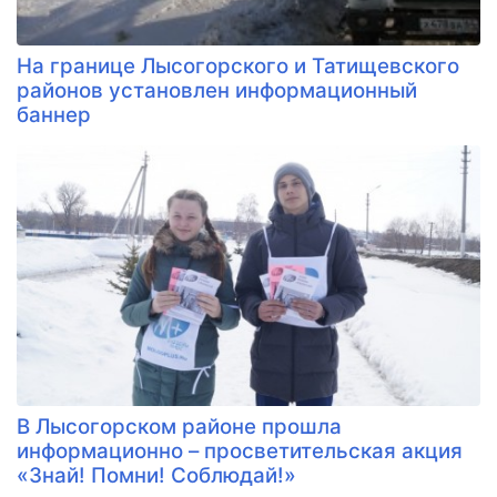
На границе Лысогорского и Татищевского
районов установлен информационный
баннер
В Лысогорском районе прошла
информационно – просветительская акция
«Знай! Помни! Соблюдай!»