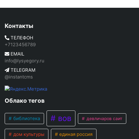
Контакты
ТЕЛЕФОН
+7123456789
EMAIL
info@lysyegory.ru
TELEGRAM
@instantcms
Облако тегов
вов
библиотека
девличаров саит
дом культуры
единая россия