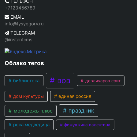
ТЕЛЕФОН
+7123456789
EMAIL
info@lysyegory.ru
TELEGRAM
@instantcms
Облако тегов
вов
библиотека
девличаров саит
дом культуры
единая россия
праздник
молодежь плюс
река медведица
фимушкина валентина