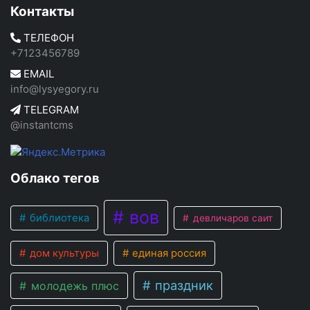
Контакты
ТЕЛЕФОН
+7123456789
EMAIL
info@lysyegory.ru
TELEGRAM
@instantcms
Облако тегов
вов
библиотека
девличаров саит
дом культуры
единая россия
праздник
молодежь плюс