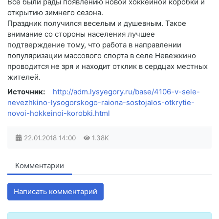
Все были рады появлению новой хоккейной коробки и
открытию зимнего сезона.
Праздник получился веселым и душевным. Такое
внимание со стороны населения лучшее
подтверждение тому, что работа в направлении
популяризации массового спорта в селе Невежкино
проводится не зря и находит отклик в сердцах местных
жителей.
Источник:
http://adm.lysyegory.ru/base/4106-v-sele-
nevezhkino-lysogorskogo-raiona-sostojalos-otkrytie-
novoi-hokkeinoi-korobki.html
22.01.2018
14:00
1.38K
Комментарии
Написать комментарий