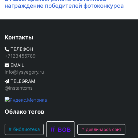
награждение победителей фотоконкурса
Контакты
ТЕЛЕФОН
+7123456789
EMAIL
info@lysyegory.ru
TELEGRAM
@instantcms
Облако тегов
вов
библиотека
девличаров саит