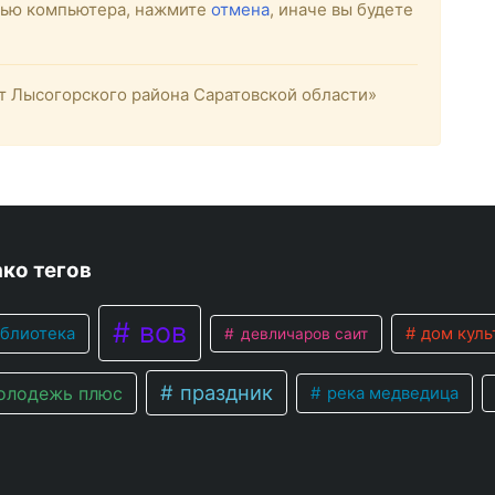
стью компьютера, нажмите
отмена
, иначе вы будете
 Лысогорского района Саратовской области»
ко тегов
вов
блиотека
дом куль
девличаров саит
праздник
лодежь плюс
река медведица