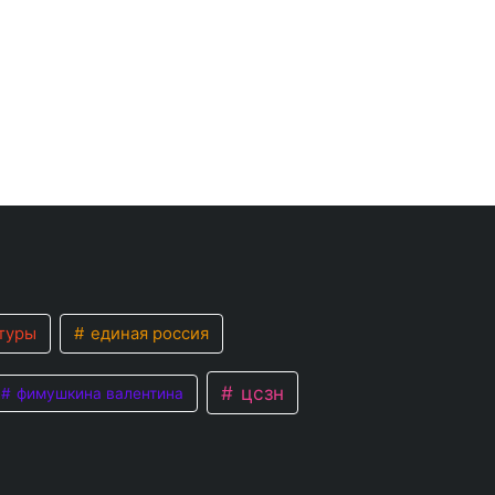
туры
единая россия
цсзн
фимушкина валентина