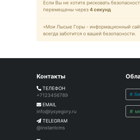
Если Вы не хотите рисковать безопасно
перемещены через
4
секунд
«Мои Лысые Горы - информационный сайт
всегда заботится о вашей безопасности.
Контакты
Обла
ТЕЛЕФОН
би
+7123456789
EMAIL
мо
info@lysyegory.ru
TELEGRAM
@instantcms