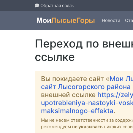
Обратная связь
Новости
Ста
Переход по внеш
ссылке
Вы покидаете сайт «
Мои Л
сайт Лысогорского района
внешней ссылке
https://zel
upotrebleniya-nastoyki-vos
maksimalnogo-effekta
.
Мы не несем ответственности за содерж
рекомендуем
не указывать
никаких свои