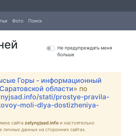
тьи
Фото
Поиск
ней
Не предупреждать меня
больше
ысые Горы - информационный
 Саратовской области
» по
ynyjsad.info/stati/prostye-pravila-
kovoy-moli-dlya-dostizheniya-
имое сайта
zelynyjsad.info
и настоятельно
х личных данных на сторонних сайтах.