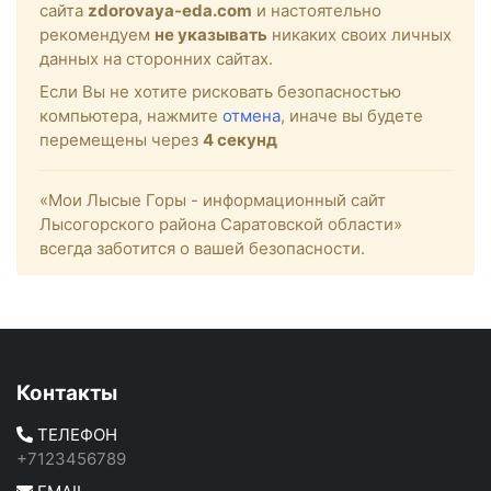
сайта
zdorovaya-eda.com
и настоятельно
рекомендуем
не указывать
никаких своих личных
данных на сторонних сайтах.
Если Вы не хотите рисковать безопасностью
компьютера, нажмите
отмена
, иначе вы будете
перемещены через
4
секунд
«Мои Лысые Горы - информационный сайт
Лысогорского района Саратовской области»
всегда заботится о вашей безопасности.
Контакты
ТЕЛЕФОН
+7123456789