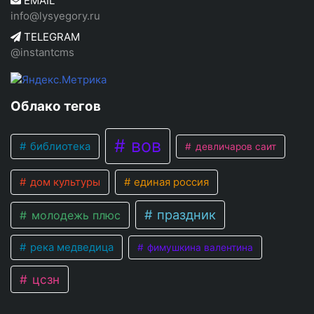
EMAIL
info@lysyegory.ru
TELEGRAM
@instantcms
Облако тегов
вов
библиотека
девличаров саит
дом культуры
единая россия
праздник
молодежь плюс
река медведица
фимушкина валентина
цсзн