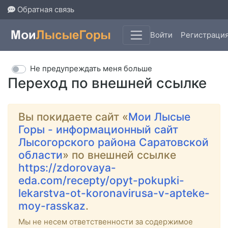
Обратная связь
Войти
Регистраци
Не предупреждать меня больше
Переход по внешней ссылке
Вы покидаете сайт «
Мои Лысые
Горы - информационный сайт
Лысогорского района Саратовской
области
» по внешней ссылке
https://zdorovaya-
eda.com/recepty/opyt-pokupki-
lekarstva-ot-koronavirusa-v-apteke-
moy-rasskaz
.
Мы не несем ответственности за содержимое