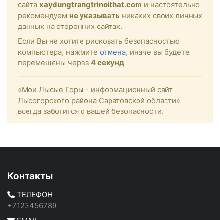
сайта
xaydungtrangtrinoithat.com
и настоятельно
рекомендуем
не указывать
никаких своих личных
данных на сторонних сайтах.
Если Вы не хотите рисковать безопасностью
компьютера, нажмите
отмена
, иначе вы будете
перемещены через
4
секунд
«Мои Лысые Горы - информационный сайт
Лысогорского района Саратовской области»
всегда заботится о вашей безопасности.
Контакты
ТЕЛЕФОН
+7123456789