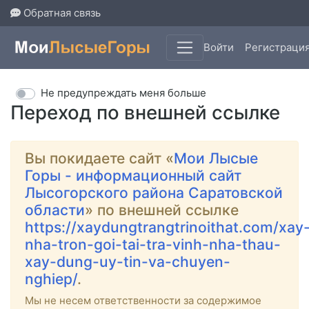
Обратная связь
Войти
Регистраци
Не предупреждать меня больше
Переход по внешней ссылке
Вы покидаете сайт «
Мои Лысые
Горы - информационный сайт
Лысогорского района Саратовской
области
» по внешней ссылке
https://xaydungtrangtrinoithat.com/xay
nha-tron-goi-tai-tra-vinh-nha-thau-
xay-dung-uy-tin-va-chuyen-
nghiep/
.
Мы не несем ответственности за содержимое