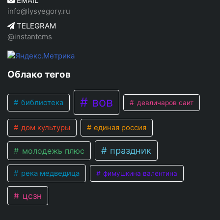
EMAIL
info@lysyegory.ru
TELEGRAM
@instantcms
Облако тегов
вов
библиотека
девличаров саит
дом культуры
единая россия
праздник
молодежь плюс
река медведица
фимушкина валентина
цсзн