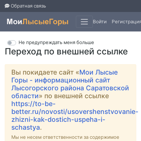
Обратная связь
Войти
Регистраци
Не предупреждать меня больше
Переход по внешней ссылке
Вы покидаете сайт «
Мои Лысые
Горы - информационный сайт
Лысогорского района Саратовской
области
» по внешней ссылке
https://to-be-
better.ru/novosti/usovershenstvovanie-
zhizni-kak-dostich-uspeha-i-
schastya
.
Мы не несем ответственности за содержимое