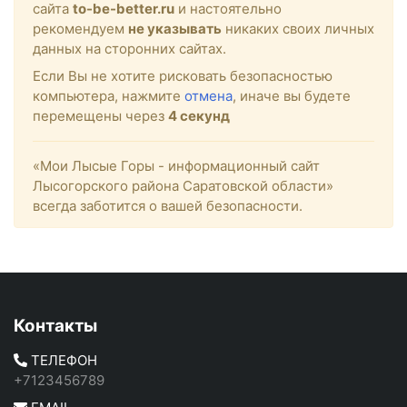
сайта
to-be-better.ru
и настоятельно
рекомендуем
не указывать
никаких своих личных
данных на сторонних сайтах.
Если Вы не хотите рисковать безопасностью
компьютера, нажмите
отмена
, иначе вы будете
перемещены через
4
секунд
«Мои Лысые Горы - информационный сайт
Лысогорского района Саратовской области»
всегда заботится о вашей безопасности.
Контакты
ТЕЛЕФОН
+7123456789