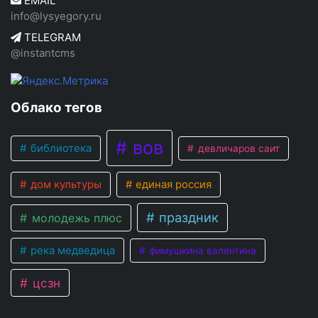
EMAIL
info@lysyegory.ru
TELEGRAM
@instantcms
Облако тегов
вов
библиотека
девличаров саит
дом культуры
единая россия
праздник
молодежь плюс
река медведица
фимушкина валентина
цсзн