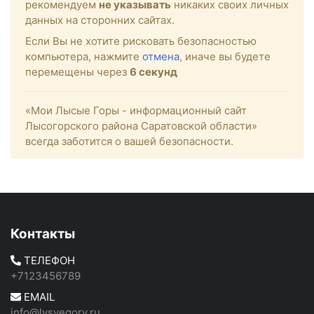
рекомендуем
не указывать
никаких своих личных
данных на сторонних сайтах.
Если Вы не хотите рисковать безопасностью
компьютера, нажмите
отмена
, иначе вы будете
перемещены через
6
секунд
«Мои Лысые Горы - информационный сайт
Лысогорского района Саратовской области»
всегда заботится о вашей безопасности.
Контакты
ТЕЛЕФОН
+7123456789
EMAIL
info@lysyegory.ru