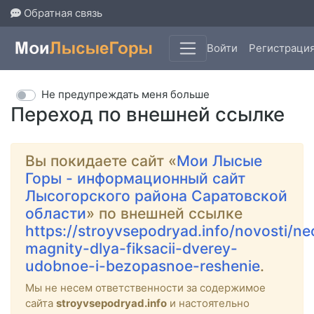
Обратная связь
Войти
Регистраци
Не предупреждать меня больше
Переход по внешней ссылке
Вы покидаете сайт «
Мои Лысые
Горы - информационный сайт
Лысогорского района Саратовской
области
» по внешней ссылке
https://stroyvsepodryad.info/novosti/n
magnity-dlya-fiksacii-dverey-
udobnoe-i-bezopasnoe-reshenie
.
Мы не несем ответственности за содержимое
сайта
stroyvsepodryad.info
и настоятельно