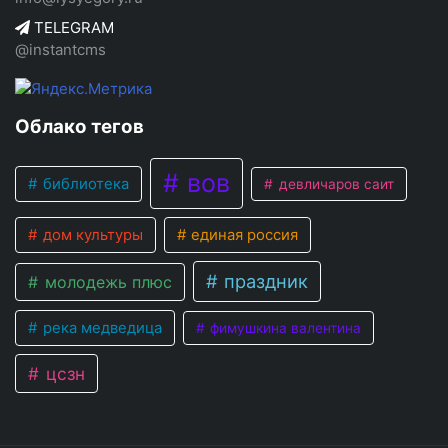
TELEGRAM
@instantcms
Облако тегов
вов
библиотека
девличаров саит
дом культуры
единая россия
праздник
молодежь плюс
река медведица
фимушкина валентина
цсзн