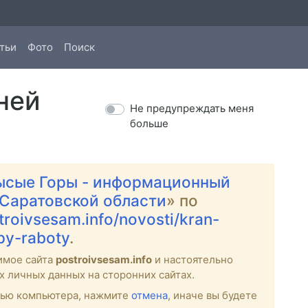
тьи
Фото
Поиск
ней
Не предупреждать меня
больше
ысые Горы - информационный
 Саратовской области
» по
stroivsesam.info/novosti/kran-
ipy-raboty
.
имое сайта
postroivsesam.info
и настоятельно
х личных данных на сторонних сайтах.
стью компьютера, нажмите
отмена
, иначе вы будете