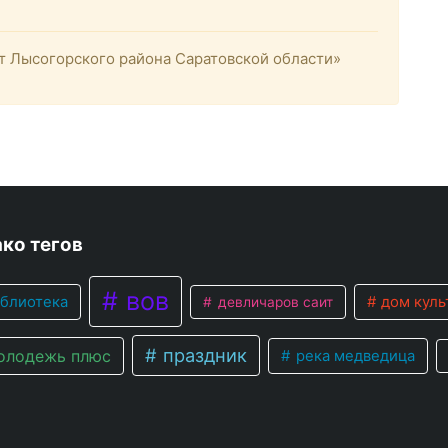
 Лысогорского района Саратовской области»
ко тегов
вов
блиотека
дом куль
девличаров саит
праздник
лодежь плюс
река медведица