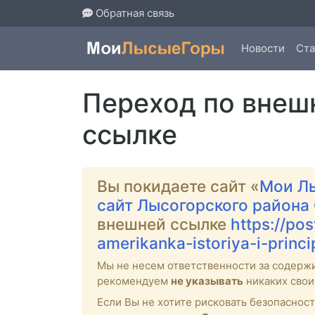
Обратная связь
Новости
Ста
Переход по внеш
ссылке
Вы покидаете сайт «
Мои Л
сайт Лысогорского района
внешней ссылке
https://po
amerikanka-istoriya-i-princ
Мы не несем ответственности за содерж
рекомендуем
не указывать
никаких свои
Если Вы не хотите рисковать безопасно