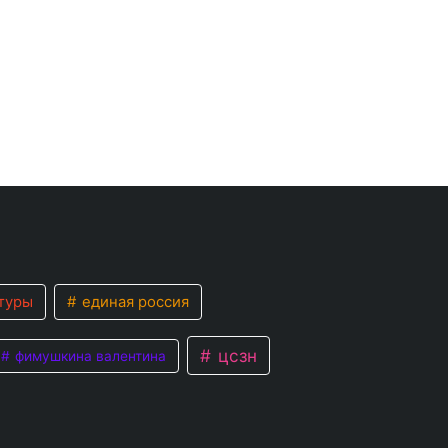
туры
единая россия
цсзн
фимушкина валентина