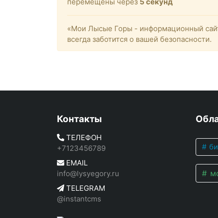
перемещены через
4
секунд
«Мои Лысые Горы - информационный сайт
всегда заботится о вашей безопасности.
Контакты
Обла
ТЕЛЕФОН
би
+7123456789
EMAIL
мо
info@lysyegory.ru
TELEGRAM
@instantcms