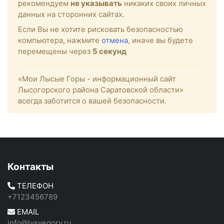
рекомендуем
не указывать
никаких своих личных
данных на сторонних сайтах.
Если Вы не хотите рисковать безопасностью
компьютера, нажмите
отмена
, иначе вы будете
перемещены через
5
секунд
«Мои Лысые Горы - информационный сайт
Лысогорского района Саратовской области»
всегда заботится о вашей безопасности.
Контакты
ТЕЛЕФОН
+7123456789
EMAIL
info@lysyegory.ru