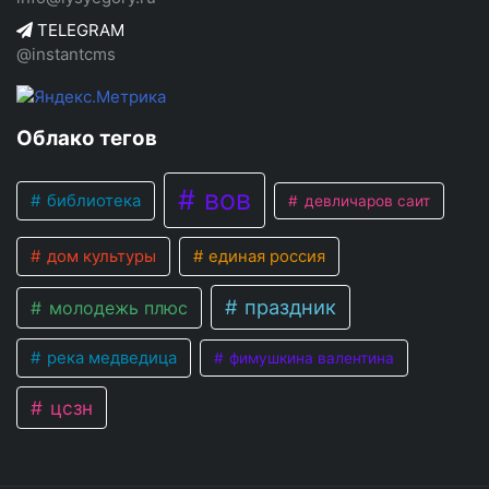
TELEGRAM
@instantcms
Облако тегов
вов
библиотека
девличаров саит
дом культуры
единая россия
праздник
молодежь плюс
река медведица
фимушкина валентина
цсзн