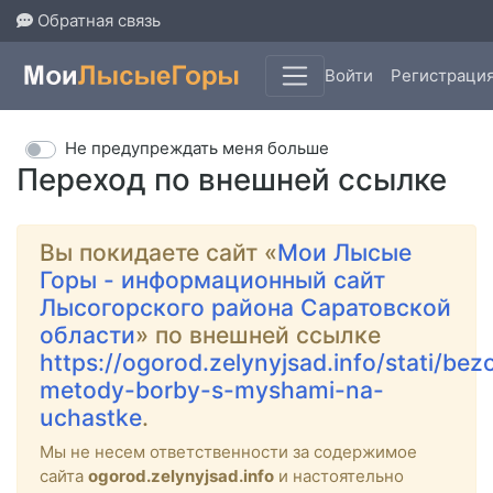
Обратная связь
Войти
Регистраци
Не предупреждать меня больше
Переход по внешней ссылке
Вы покидаете сайт «
Мои Лысые
Горы - информационный сайт
Лысогорского района Саратовской
области
» по внешней ссылке
https://ogorod.zelynyjsad.info/stati/be
metody-borby-s-myshami-na-
uchastke
.
Мы не несем ответственности за содержимое
сайта
ogorod.zelynyjsad.info
и настоятельно