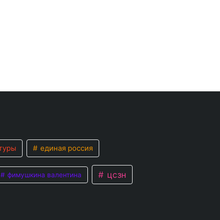
туры
единая россия
цсзн
фимушкина валентина