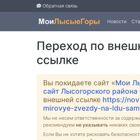
Обратная связь
Новости
Ста
Переход по внеш
ссылке
Вы покидаете сайт «
Мои Л
сайт Лысогорского района
внешней ссылке
https://nov
mirovye-zvezdy-na-ldu-samy
Мы не несем ответственности за содерж
рекомендуем
не указывать
никаких свои
Если Вы не хотите рисковать безопасно