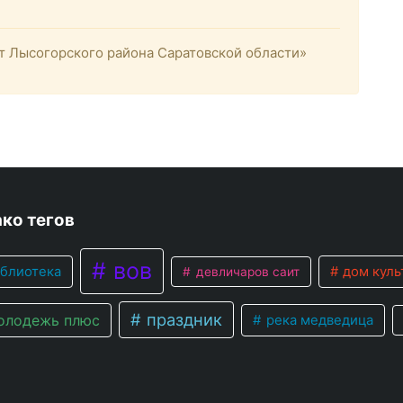
 Лысогорского района Саратовской области»
ко тегов
вов
блиотека
дом куль
девличаров саит
праздник
лодежь плюс
река медведица