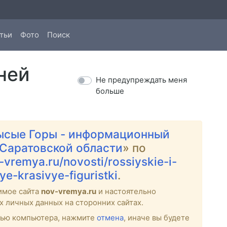
тьи
Фото
Поиск
ней
Не предупреждать меня
больше
ысые Горы - информационный
 Саратовской области
» по
-vremya.ru/novosti/rossiyskie-i-
e-krasivye-figuristki
.
имое сайта
nov-vremya.ru
и настоятельно
х личных данных на сторонних сайтах.
стью компьютера, нажмите
отмена
, иначе вы будете