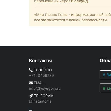
перемещены через
5
секунд
«Мои Лысые Горы - информационный сайт
всегда заботится о вашей безопасности.
Контакты
Обла
ТЕЛЕФОН
би
+7123456789
EMAIL
мо
info@lysyegory.ru
TELEGRAM
@instantcms