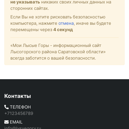
не указывать
никаких своих личных данных на
сторонних сайтах.
Если Вы не хотите рисковать безопасностью
компьютера, нажмите
отмена
, иначе вы будете
перемещены через
4
секунд
«Мои Лысые Горы - информационный сайт
Лысогорского района Саратовской области»
всегда заботится о вашей безопасности.
Контакты
ТЕЛЕФОН
+7123456789
EMAIL
info@lysyegory.ru