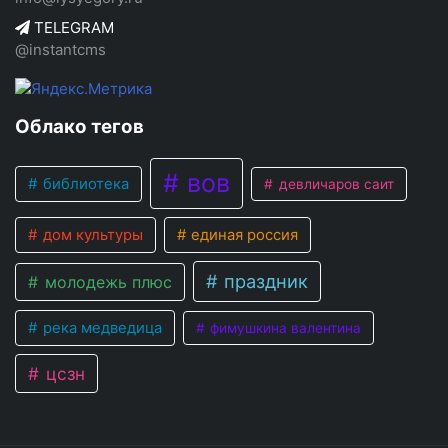
TELEGRAM
@instantcms
Облако тегов
вов
библиотека
девличаров саит
дом культуры
единая россия
праздник
молодежь плюс
река медведица
фимушкина валентина
цсзн