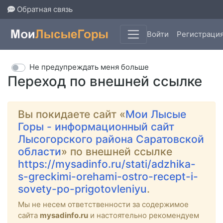
Обратная связь
Войти
Регистраци
Не предупреждать меня больше
Переход по внешней ссылке
Вы покидаете сайт «
Мои Лысые
Горы - информационный сайт
Лысогорского района Саратовской
области
» по внешней ссылке
https://mysadinfo.ru/stati/adzhika-
s-greckimi-orehami-ostro-recept-i-
sovety-po-prigotovleniyu
.
Мы не несем ответственности за содержимое
сайта
mysadinfo.ru
и настоятельно рекомендуем