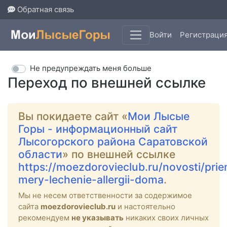
Обратная связь
Войти
Регистраци
Не предупреждать меня больше
Переход по внешней ссылке
Вы покидаете сайт «
Мои Лысые
Горы - информационный сайт
Лысогорского района Саратовской
области
» по внешней ссылке
https://moezdorovieclub.ru/novosti/pri
mery-lechenie-allergii-doma
.
Мы не несем ответственности за содержимое
сайта
moezdorovieclub.ru
и настоятельно
рекомендуем
не указывать
никаких своих личных