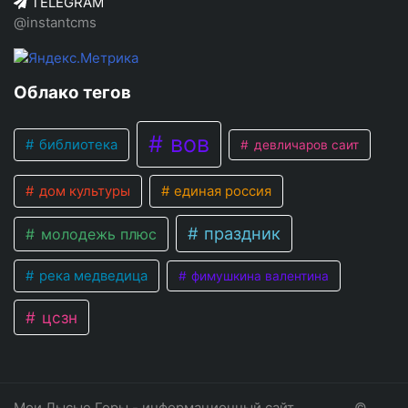
TELEGRAM
@instantcms
Облако тегов
вов
библиотека
девличаров саит
дом культуры
единая россия
праздник
молодежь плюс
река медведица
фимушкина валентина
цсзн
Мои Лысые Горы - информационный сайт
©