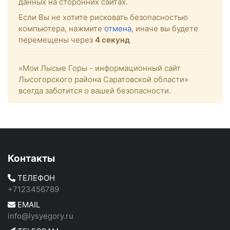
данных на сторонних сайтах.
Если Вы не хотите рисковать безопасностью
компьютера, нажмите
отмена
, иначе вы будете
перемещены через
4
секунд
«Мои Лысые Горы - информационный сайт
Лысогорского района Саратовской области»
всегда заботится о вашей безопасности.
Контакты
ТЕЛЕФОН
+7123456789
EMAIL
info@lysyegory.ru