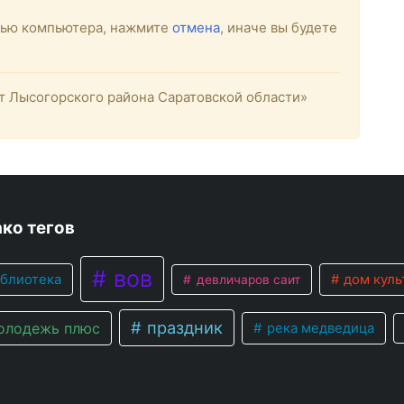
стью компьютера, нажмите
отмена
, иначе вы будете
 Лысогорского района Саратовской области»
ко тегов
вов
блиотека
дом куль
девличаров саит
праздник
лодежь плюс
река медведица