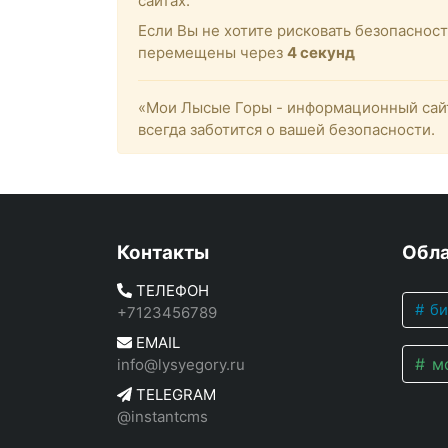
сайтах.
Если Вы не хотите рисковать безопасно
перемещены через
4
секунд
«Мои Лысые Горы - информационный сайт
всегда заботится о вашей безопасности.
Контакты
Обла
ТЕЛЕФОН
би
+7123456789
EMAIL
мо
info@lysyegory.ru
TELEGRAM
@instantcms