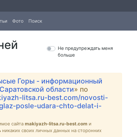
тьи
Фото
Поиск
ней
Не предупреждать меня
больше
ысые Горы - информационный
 Саратовской области
» по
kiyazh-litsa.ru-best.com/novosti-
laz-posle-udara-chto-delat-i-
имое сайта
makiyazh-litsa.ru-best.com
и
ь
никаких своих личных данных на сторонних