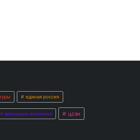
туры
единая россия
цсзн
фимушкина валентина