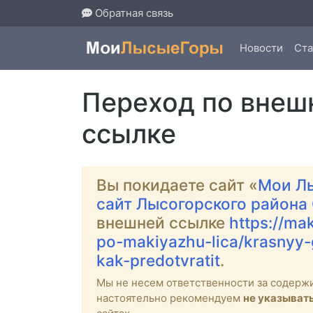
Обратная связь
Новости
Ста
Переход по внеш
ссылке
Вы покидаете сайт «
Мои Л
сайт Лысогорского района
внешней ссылке
https://ma
po-makiyazhu-lica/krasnyy-g
kak-predotvratit
.
Мы не несем ответственности за содерж
настоятельно рекомендуем
не указыват