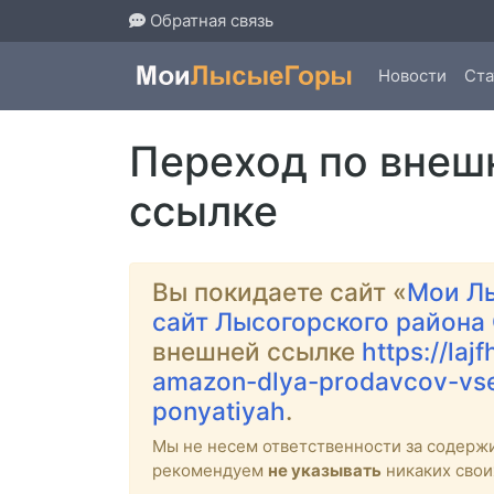
Обратная связь
Новости
Ста
Переход по внеш
ссылке
Вы покидаете сайт «
Мои Л
сайт Лысогорского района
внешней ссылке
https://laj
amazon-dlya-prodavcov-vse
ponyatiyah
.
Мы не несем ответственности за содерж
рекомендуем
не указывать
никаких свои