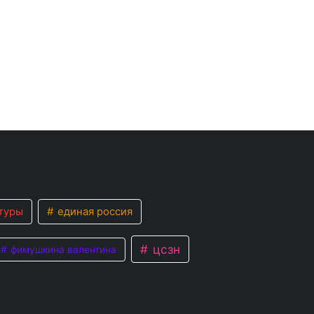
туры
единая россия
цсзн
фимушкина валентина