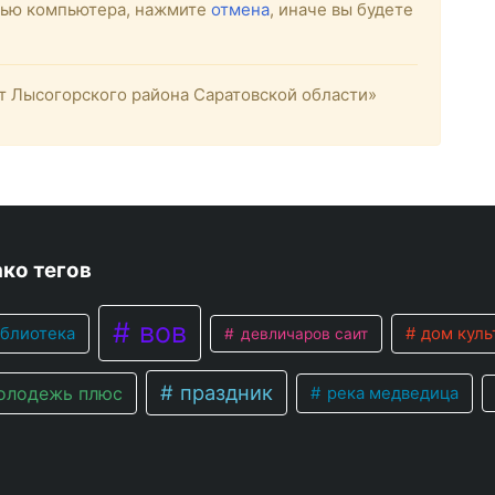
стью компьютера, нажмите
отмена
, иначе вы будете
 Лысогорского района Саратовской области»
ко тегов
вов
блиотека
дом куль
девличаров саит
праздник
лодежь плюс
река медведица