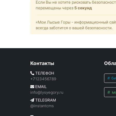
Если Вы не хотите рисковать безопасно
перемещены через
5
секунд
«Мои Лысые Горы - информационный сайт
всегда заботится о вашей безопасности.
Контакты
Обла
ТЕЛЕФОН
би
+7123456789
EMAIL
мо
info@lysyegory.ru
TELEGRAM
@instantcms