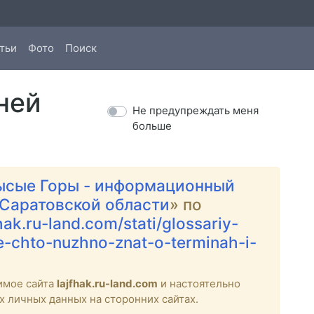
тьи
Фото
Поиск
ней
Не предупреждать меня
больше
ысые Горы - информационный
 Саратовской области
» по
fhak.ru-land.com/stati/glossariy-
-chto-nuzhno-znat-o-terminah-i-
имое сайта
lajfhak.ru-land.com
и настоятельно
х личных данных на сторонних сайтах.