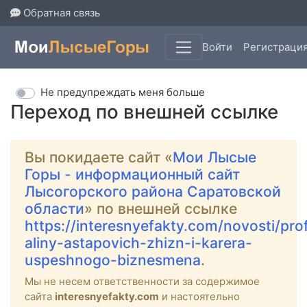
Обратная связь
Войти
Регистраци
Не предупреждать меня больше
Переход по внешней ссылке
Вы покидаете сайт «
Мои Лысые
Горы - информационный сайт
Лысогорского района Саратовской
области
» по внешней ссылке
https://interesnyefakty.com/novosti/prof
aliny-astapovich-zhizn-i-karera-
uspeshnogo-biznesmena
.
Мы не несем ответственности за содержимое
сайта
interesnyefakty.com
и настоятельно