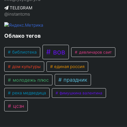
TELEGRAM
@instantcms
Облако тегов
вов
библиотека
девличаров саит
дом культуры
единая россия
праздник
молодежь плюс
река медведица
фимушкина валентина
цсзн