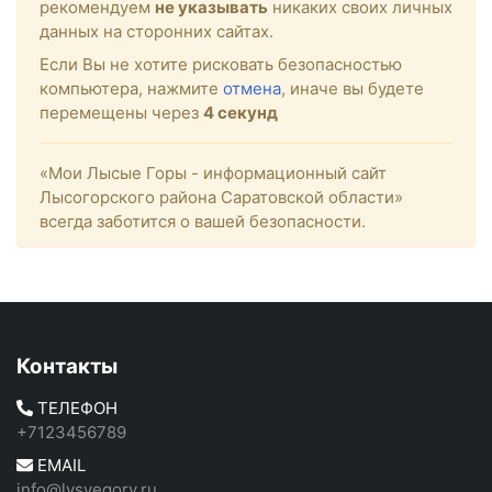
рекомендуем
не указывать
никаких своих личных
данных на сторонних сайтах.
Если Вы не хотите рисковать безопасностью
компьютера, нажмите
отмена
, иначе вы будете
перемещены через
4
секунд
«Мои Лысые Горы - информационный сайт
Лысогорского района Саратовской области»
всегда заботится о вашей безопасности.
Контакты
ТЕЛЕФОН
+7123456789
EMAIL
info@lysyegory.ru