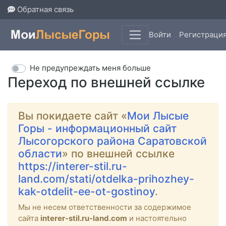
Обратная связь
Войти
Регистраци
Не предупреждать меня больше
Переход по внешней ссылке
Вы покидаете сайт «
Мои Лысые
Горы - информационный сайт
Лысогорского района Саратовской
области
» по внешней ссылке
https://interer-stil.ru-
land.com/stati/otdelka-prihozhey-
kak-otdelit-ee-ot-gostinoy
.
Мы не несем ответственности за содержимое
сайта
interer-stil.ru-land.com
и настоятельно