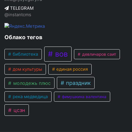
TELEGRAM
@instantcms
Облако тегов
вов
библиотека
девличаров саит
дом культуры
единая россия
праздник
молодежь плюс
река медведица
фимушкина валентина
цсзн