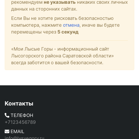
рекомендуем
не указывать
никаких своих личных
данных на сторонних сайтах.
Если Вы не хотите рисковать безопасностью
компьютера, нажмите
отмена
, иначе вы будете
перемещены через
5
секунд
«Мои Лысые Горы - информационный сайт
Лысогорского района Саратовской области»
всегда заботится о вашей безопасности.
Контакты
ТЕЛЕФОН
+7123456789
EMAIL
info@lysyegory.ru